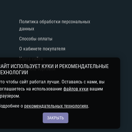
е
Политика обработки персональных
данных
Способы оплаты
О кабинете покупателя
Карта сайта
САЙТ ИСПОЛЬЗУЕТ КУКИ И РЕКОМЕНДАТЕЛЬНЫЕ
Правила торговли
ТЕХНОЛОГИИ
й
то чтобы сайт работал лучше. Оставаясь с нами, вы
оглашаетесь на использование
файлов куки
вашим
ЗНАК
раузером.
Подробнее о
рекомендательных технологиях
.
ЗАКРЫТЬ